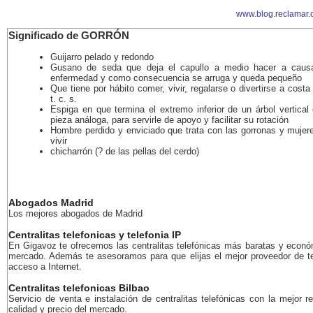
www.blog.reclamar.
Significado de GORRÓN
Guijarro pelado y redondo
Gusano de seda que deja el capullo a medio hacer a caus
enfermedad y como consecuencia se arruga y queda pequeño
Que tiene por hábito comer, vivir, regalarse o divertirse a costa
t. c. s.
Espiga en que termina el extremo inferior de un árbol vertical
pieza análoga, para servirle de apoyo y facilitar su rotación
Hombre perdido y enviciado que trata con las gorronas y mujer
vivir
chicharrón (? de las pellas del cerdo)
Abogados Madrid
Los mejores abogados de Madrid
Centralitas telefonicas y telefonia IP
En Gigavoz te ofrecemos las centralitas telefónicas más baratas y econó
mercado. Además te asesoramos para que elijas el mejor proveedor de te
acceso a Internet.
Centralitas telefonicas Bilbao
Servicio de venta e instalación de centralitas telefónicas con la mejor r
calidad y precio del mercado.