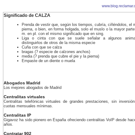
www.blog.reclamar.
Significado de CALZA
Prenda de vestir que, según los tiempos, cubría, ciñéndolos, el 
pierna, o bien, en forma holgada, solo el muslo o la mayor parte
m. en pl. con el mismo significado que en sing.
Liga o cinta con que se suele señalar a algunos anima
distinguirlos de otros de la misma especie
Cuña con que se calza
bragas (? especie de calzones anchos)
media (? prenda que cubre el pie y la pierna)
Empaste de un diente o muela
Abogados Madrid
Los mejores abogados de Madrid
Centralitas virtuales
Centralitas telefónicas virtuales de grandes prestaciones, sin inversión
cuotas mensuales mínimas.
Centralitas IP
Gigavoz ha sido pionero en España ofreciendo centralitas VoIP desde ha
años.
Contratar 902