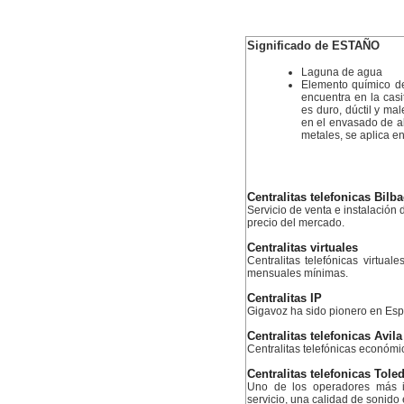
Significado de ESTAÑO
Laguna de agua
Elemento químico de
encuentra en la casit
es duro, dúctil y ma
en el envasado de al
metales, se aplica e
Centralitas telefonicas Bilb
Servicio de venta e instalación d
precio del mercado.
Centralitas virtuales
Centralitas telefónicas virtual
mensuales mínimas.
Centralitas IP
Gigavoz ha sido pionero en Esp
Centralitas telefonicas Avila
Centralitas telefónicas económ
Centralitas telefonicas Tole
Uno de los operadores más i
servicio, una calidad de sonido