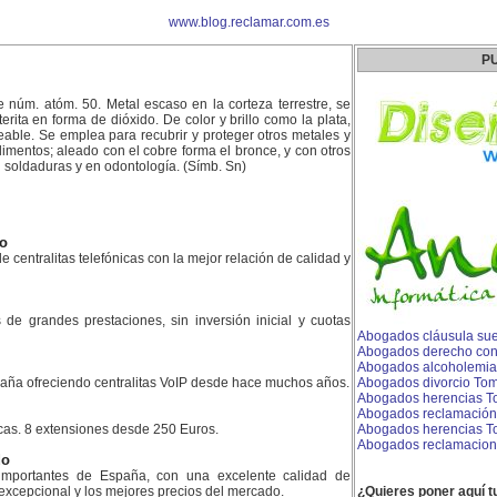
www.blog.reclamar.com.es
P
 núm. atóm. 50. Metal escaso en la corteza terrestre, se
erita en forma de dióxido. De color y brillo como la plata,
leable. Se emplea para recubrir y proteger otros metales y
imentos; aleado con el cobre forma el bronce, y con otros
n soldaduras y en odontología. (Símb. Sn)
ao
e centralitas telefónicas con la mejor relación de calidad y
es de grandes prestaciones, sin inversión inicial y cuotas
Abogados cláusula suel
Abogados derecho concu
Abogados alcoholemia
aña ofreciendo centralitas VoIP desde hace muchos años.
Abogados divorcio Tom
Abogados herencias T
Abogados reclamación
icas. 8 extensiones desde 250 Euros.
Abogados herencias To
Abogados reclamacion
do
mportantes de España, con una excelente calidad de
 excepcional y los mejores precios del mercado.
¿Quieres poner aquí t