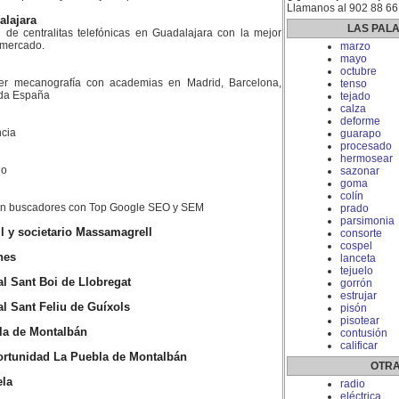
Llamanos al 902 88 66
alajara
LAS PAL
n de centralitas telefónicas en Guadalajara con la mejor
l mercado.
marzo
mayo
octubre
er mecanografía con academias en Madrid, Barcelona,
tenso
toda España
tejado
calza
deforme
cia
guarapo
procesado
hermosear
do
sazonar
goma
colín
 en buscadores con Top Google SEO y SEM
prado
parsimonia
 y societario Massamagrell
consorte
cospel
nes
lanceta
tejuelo
 Sant Boi de Llobregat
gorrón
estrujar
 Sant Feliu de Guíxols
pisón
pisotear
la de Montalbán
contusión
calificar
rtunidad La Puebla de Montalbán
OTRA
ela
radio
eléctrica