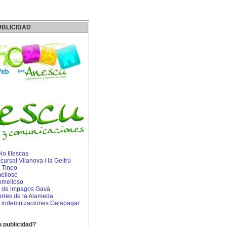
UBLICIDAD
o Illescas
rsal Vilanova i la Geltrú
 Tineo
elloso
omelloso
 de impagos Gavà
rres de la Alameda
 indemnizaciones Galapagar
u publicidad?