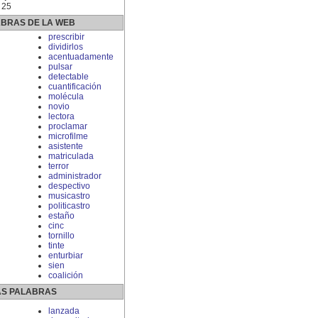
 25
ABRAS DE LA WEB
prescribir
dividirlos
acentuadamente
pulsar
detectable
cuantificación
molécula
novio
lectora
proclamar
microfilme
asistente
matriculada
terror
administrador
despectivo
musicastro
politicastro
estaño
cinc
tornillo
tinte
enturbiar
sien
coalición
S PALABRAS
lanzada